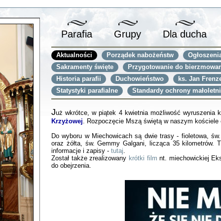
Parafia
Grupy
Dla ducha
Aktualności
Porządek nabożeństw
Ogłoszenia
Sakramenty święte
Przygotowanie do bierzmowan
Historia parafii
Duchowieństwo
ks. Jan Frenz
Statystyki parafialne
Standardy ochrony małoletn
J
uż wkrótce, w piątek 4 kwietnia możliwość wyruszenia k
Krzyżowej
. Rozpoczęcie Mszą świętą w naszym kościele 
Do wyboru w Miechowicach są dwie trasy - fioletowa, św.
oraz żółta, św. Gemmy Galgani, licząca 35 kilometrów.
informacje i zapisy -
tutaj
.
Został także zrealizowany
krótki film
nt. miechowickiej Ek
do obejrzenia.