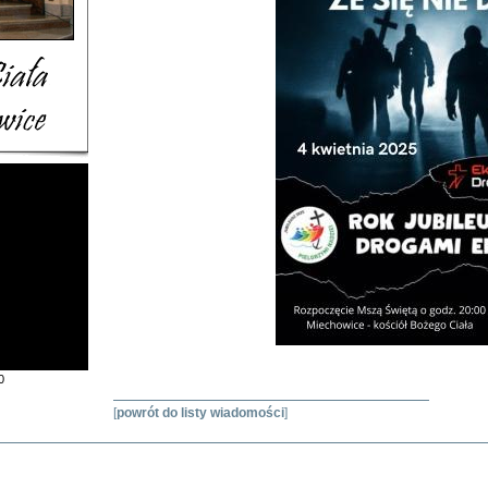
0
[
powrót do listy wiadomości
]