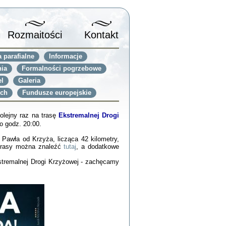
Rozmaitości
Kontakt
 parafialne
Informacje
ia
Formalności pogrzebowe
el
Galeria
ich
Fundusze europejskie
olejny raz na trasę
Ekstremalnej Drogi
o godz. 20:00.
 Pawła od Krzyża, licząca 42 kilometry,
 Trasy można znaleźć
tutaj
, a dodatkowe
stremalnej Drogi Krzyżowej - zachęcamy